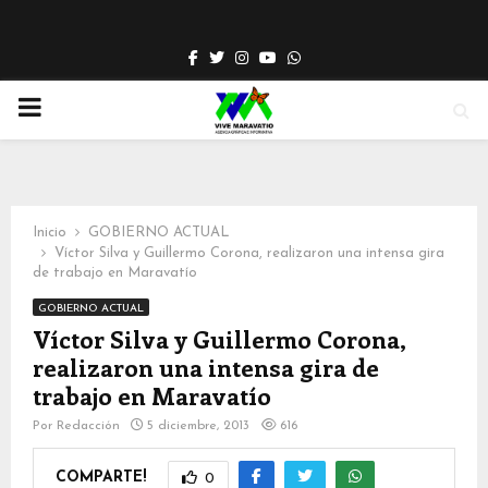
Facebook
Twitter
Instagram
Youtube
Whatsapp
PRIMARY
MENU
Inicio
GOBIERNO ACTUAL
Víctor Silva y Guillermo Corona, realizaron una intensa gira
de trabajo en Maravatío
GOBIERNO ACTUAL
Víctor Silva y Guillermo Corona,
realizaron una intensa gira de
trabajo en Maravatío
Por
Redacción
5 diciembre, 2013
616
COMPARTE!
0