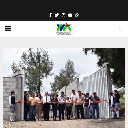
Facebook
Twitter
Instagram
Youtube
Whatsapp
PRIMARY
MENU