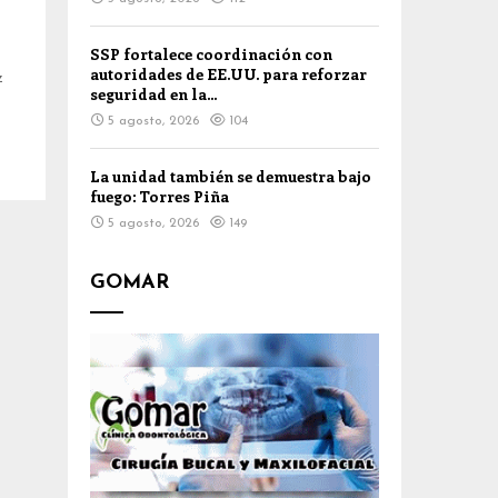
SSP fortalece coordinación con
autoridades de EE.UU. para reforzar
z
seguridad en la...
5 agosto, 2026
104
La unidad también se demuestra bajo
fuego: Torres Piña
5 agosto, 2026
149
GOMAR