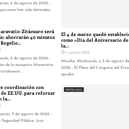
acán, 6 de agosto de 2026.-
personas han sido detenidas...
aravatío-Zitácuaro será
El 4 de marzo quedó establec
aje; ahorrarán 40 minutos
como «Día del Aniversario de
Rogelio...
la...
6
5 agosto, 2026
acán, 6 de agosto de 2026.-
Morelia, Michoacán, a 5 de agosto de
ón de la autopista Maravatío-
2026.- El Pleno del Congreso del Est
totalmente...
aprobó...
ce coordinación con
DESTACADO
 de EE.UU. para reforzar
 la...
6
acán, 5 de agosto de 2026.-
e Seguridad Pública, José