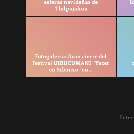
esferas navideñas de
I
Tlalpujahua
és de
Fotogalería: Gran cierre del
Festival UIRUCUMANI “Yacer
en Silencio” en...
Entér