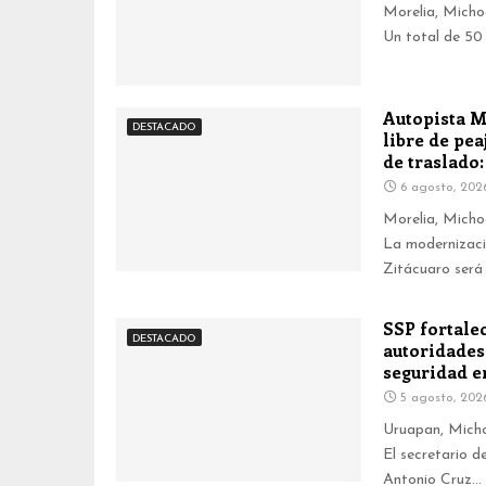
Morelia, Micho
Un total de 50 
Autopista M
DESTACADO
libre de pe
de traslado: 
6 agosto, 202
Morelia, Micho
La modernizaci
Zitácuaro será 
SSP fortale
DESTACADO
autoridades
seguridad en
5 agosto, 202
Uruapan, Micho
El secretario d
Antonio Cruz...