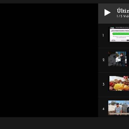
Últi
1
/
5
Vid
1
Thumbnail
youtube
2
Thumbnail
youtube
3
Thumbnail
youtube
4
Thumbnail
youtube