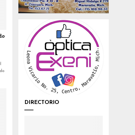
ido
l
ado
DIRECTORIO