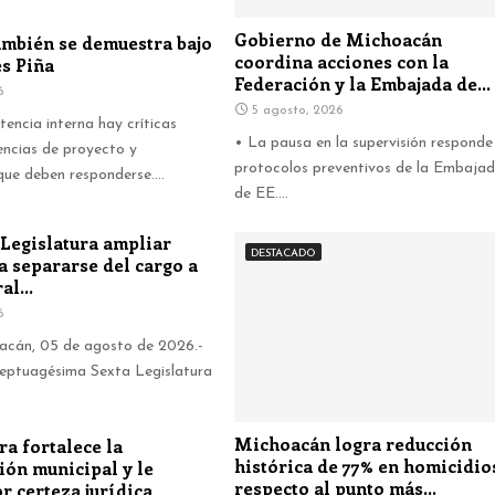
Gobierno de Michoacán
ambién se demuestra bajo
coordina acciones con la
es Piña
Federación y la Embajada de...
6
5 agosto, 2026
encia interna hay críticas
• La pausa en la supervisión responde
rencias de proyecto y
protocolos preventivos de la Embaja
ue deben responderse....
de EE....
 Legislatura ampliar
DESTACADO
a separarse del cargo a
al...
6
acán, 05 de agosto de 2026.-
 septuagésima Sexta Legislatura
Michoacán logra reducción
ra fortalece la
histórica de 77% en homicidio
ión municipal y le
respecto al punto más...
r certeza jurídica