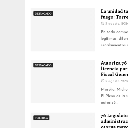
La unidad t
DESTACADO
fuego: Torr
5 agosto, 202
En toda compet
legítimas, dife
señalamientos q
Autoriza 76
DESTACADO
licencia par
Fiscal Gener
5 agosto, 202
Morelia, Micho
El Pleno de la
autorizó...
76 Legislatu
POLITICA
administrac
otorga mayo