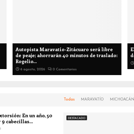
Autopista Maravatío-Zitácuaro será libre
E
de peaje; ahorrarán 40 minutos de traslado:
d
Rogelio...
6 agosto, 2026
0 Comentarios
Todas
MARAVATÍO
MICHOACÁ
xtorsión: En un año, 50
DESTACADO
 9 cabecillas...
6