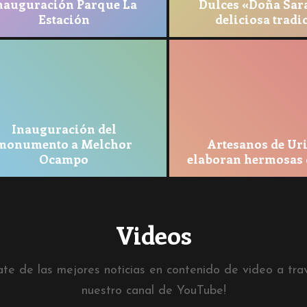
nauguración Parque La
Dulces «Doña Sar
Estación
deliciosa tradi
Inauguración del
monumento a Melchor
Artesanos de Uri
Ocampo
elaboran hermosas 
Videos
ate de las mejores noticias en contenido de video a tra
nuestro canal de YouTube!