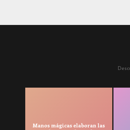
Descu
Manos mágicas elaboran las