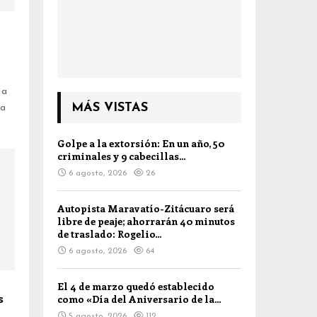
 a
MÁS VISTAS
da
Golpe a la extorsión: En un año, 50
criminales y 9 cabecillas...
6 agosto, 2026
26
Autopista Maravatío-Zitácuaro será
libre de peaje; ahorrarán 40 minutos
de traslado: Rogelio...
6 agosto, 2026
64
El 4 de marzo quedó establecido
s
como «Día del Aniversario de la...
5 agosto, 2026
112