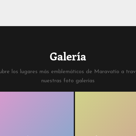
Galería
bre los lugares más emblemáticos de Maravatío a tra
nuestras foto galerías