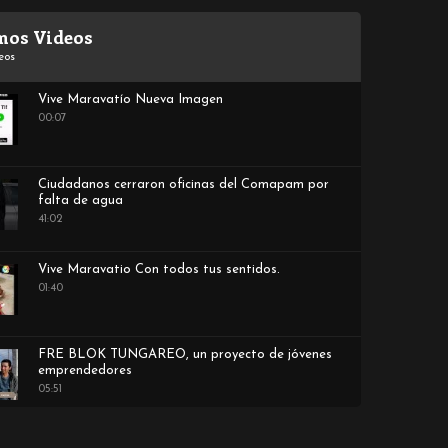
mos Videos
eos
Vive Maravatío Nueva Imagen
00:07
Ciudadanos cerraron oficinas del Comapam por
falta de agua
41:02
Vive Maravatio Con todos tus sentidos.
01:40
FRE BLOK TUNGAREO, un proyecto de jóvenes
emprendedores
05:51
Casa de Santa Claus de la Familia Soto Coronel