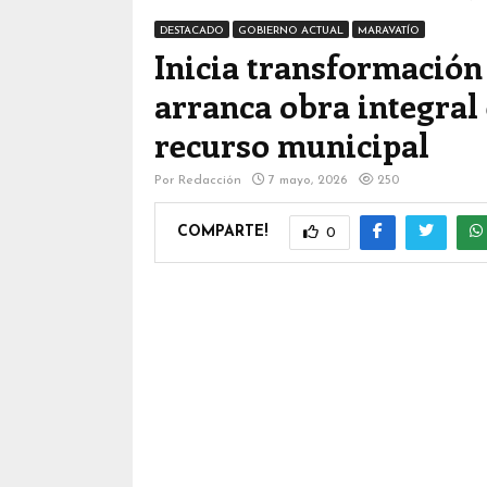
DESTACADO
GOBIERNO ACTUAL
MARAVATÍO
Inicia transformación
arranca obra integral 
recurso municipal
Por
Redacción
7 mayo, 2026
250
COMPARTE!
0