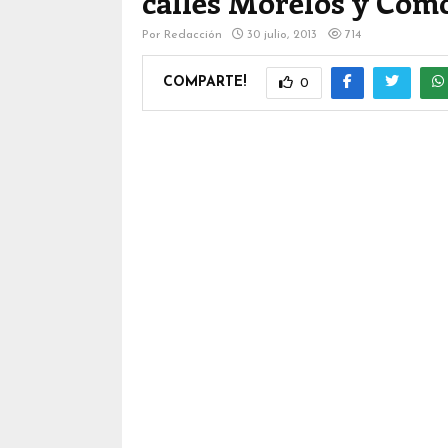
calles Morelos y Com
Por
Redacción
30 julio, 2013
714
COMPARTE!
0