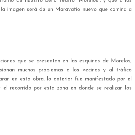
ntorno de nuestro bello Teatro “Morelos”, y que a los
s, la imagen será de un Maravatío nuevo que camina a
aciones que se presentan en las esquinas de Morelos,
onan muchos problemas a los vecinos y al tráfico
aran en esta obra, lo anterior fue manifestado por el
 el recorrido por esta zona en donde se realizan los