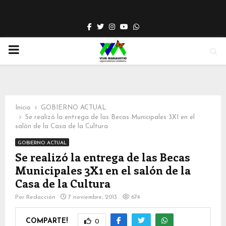
Facebook
Twitter
Instagram
Youtube
Whatsapp
PRIMARY
MENU
Inicio
GOBIERNO ACTUAL
Se realizó la entrega de las Becas Municipales 3X1 en el
salón de la Casa de la Cultura
GOBIERNO ACTUAL
Se realizó la entrega de las Becas
Municipales 3X1 en el salón de la
Casa de la Cultura
Por
Redacción
7 noviembre, 2013
674
COMPARTE!
0