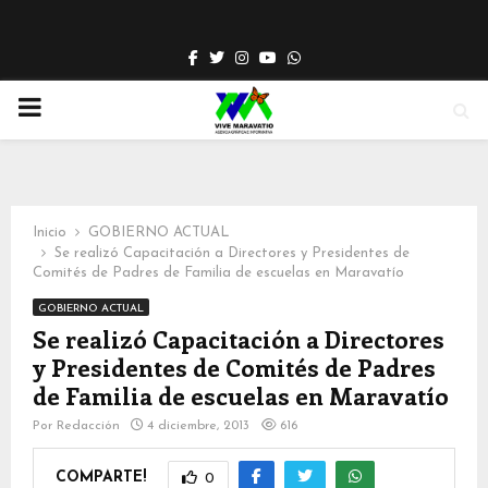
Facebook
Twitter
Instagram
Youtube
Whatsapp
PRIMARY
MENU
Inicio
GOBIERNO ACTUAL
Se realizó Capacitación a Directores y Presidentes de
Comités de Padres de Familia de escuelas en Maravatío
GOBIERNO ACTUAL
Se realizó Capacitación a Directores
y Presidentes de Comités de Padres
de Familia de escuelas en Maravatío
Por
Redacción
4 diciembre, 2013
616
COMPARTE!
0