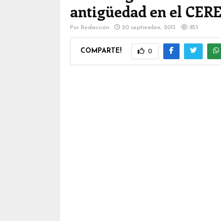
antigüedad en el CER
Por
Redacción
20 septiembre, 2013
853
COMPARTE!
0