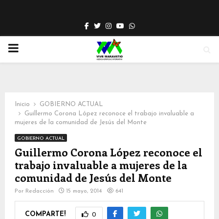
Facebook
Twitter
Instagram
Youtube
Whatsapp
PRIMARY
MENU
Inicio
GOBIERNO ACTUAL
Guillermo Corona López reconoce el trabajo invaluable a
mujeres de la comunidad de Jesús del Monte
GOBIERNO ACTUAL
Guillermo Corona López reconoce el
trabajo invaluable a mujeres de la
comunidad de Jesús del Monte
Por
Redacción
15 mayo, 2014
641
COMPARTE!
0