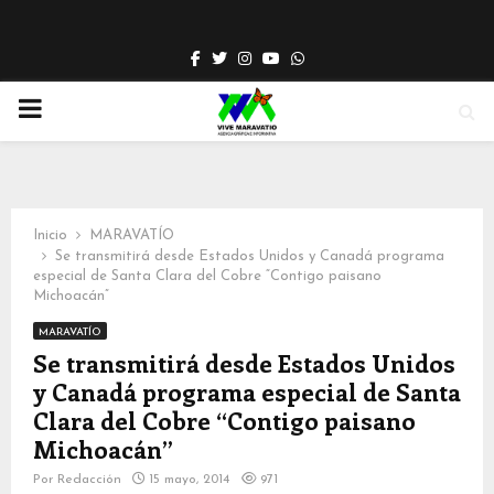
Facebook
Twitter
Instagram
Youtube
Whatsapp
PRIMARY
MENU
Inicio
MARAVATÍO
Se transmitirá desde Estados Unidos y Canadá programa
especial de Santa Clara del Cobre “Contigo paisano
Michoacán”
MARAVATÍO
Se transmitirá desde Estados Unidos
y Canadá programa especial de Santa
Clara del Cobre “Contigo paisano
Michoacán”
Por
Redacción
15 mayo, 2014
971