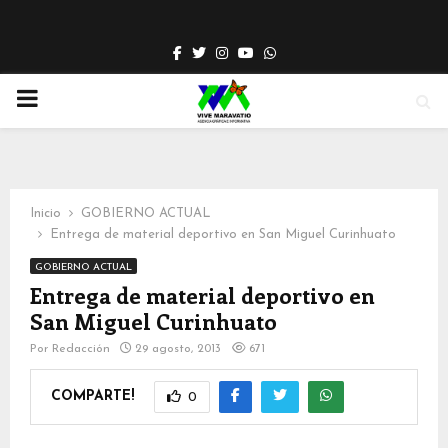
Facebook
Twitter
Instagram
Youtube
Whatsapp
PRIMARY
MENU
Inicio
GOBIERNO ACTUAL
Entrega de material deportivo en San Miguel Curinhuato
GOBIERNO ACTUAL
Entrega de material deportivo en
San Miguel Curinhuato
Por
Redacción
29 agosto, 2013
671
COMPARTE!
0