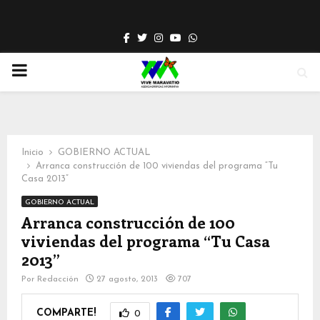
Facebook
Twitter
Instagram
Youtube
Whatsapp
PRIMARY
MENU
Inicio
GOBIERNO ACTUAL
Arranca construcción de 100 viviendas del programa “Tu
Casa 2013”
GOBIERNO ACTUAL
Arranca construcción de 100
viviendas del programa “Tu Casa
2013”
Por
Redacción
27 agosto, 2013
707
COMPARTE!
0