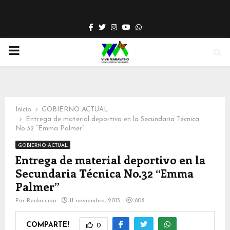
Facebook
Twitter
Instagram
Youtube
Whatsapp
PRIMARY
MENU
Inicio
GOBIERNO ACTUAL
Entrega de material deportivo en la Secundaria Técnica
No.32 “Emma Palmer”
GOBIERNO ACTUAL
Entrega de material deportivo en la
Secundaria Técnica No.32 “Emma
Palmer”
Por
Redacción
11 noviembre, 2013
808
COMPARTE!
0