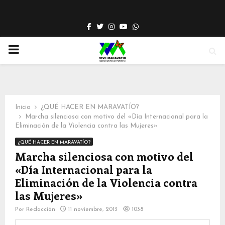
Facebook
Twitter
Instagram
Youtube
Whatsapp
PRIMARY
MENU
Inicio
¿QUÉ HACER EN MARAVATÍO?
Marcha silenciosa con motivo del «Día Internacional para la
Eliminación de la Violencia contra las Mujeres»
¿QUÉ HACER EN MARAVATÍO?
Marcha silenciosa con motivo del
«Día Internacional para la
Eliminación de la Violencia contra
las Mujeres»
Por
Redacción
11 noviembre, 2013
1038