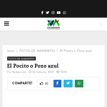
Facebook
Twitter
Instagram
Youtube
Whatsapp
PRIMARY
MENU
Inicio
FOTOS DE MARAVATÍO
El Pocito o Pozo azul
FOTOS DE MARAVATÍO
El Pocito o Pozo azul
Por
Redacción
22 febrero, 2021
13355
COMPARTE!
10