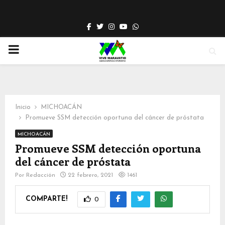
Facebook
Twitter
Instagram
Youtube
Whatsapp
PRIMARY
MENU
Inicio
MICHOACÁN
Promueve SSM detección oportuna del cáncer de próstata
MICHOACÁN
Promueve SSM detección oportuna
del cáncer de próstata
Por
Redacción
22 febrero, 2021
1461
COMPARTE!
0