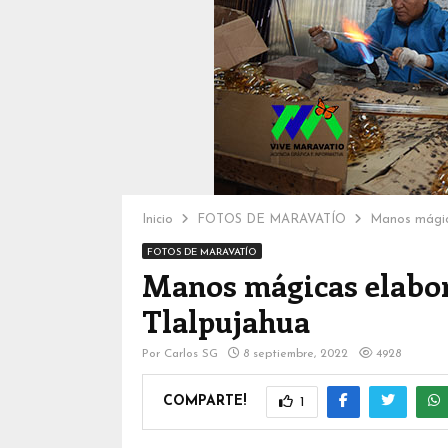
Inicio
FOTOS DE MARAVATÍO
Manos mágica
FOTOS DE MARAVATÍO
Manos mágicas elabor
Tlalpujahua
Por
Carlos SG
8 septiembre, 2022
4928
COMPARTE!
1