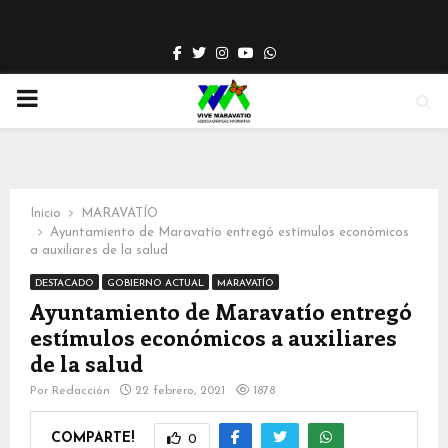
Facebook
Twitter
Instagram
Youtube
Whatsapp
PRIMARY
MENU
Inicio
MARAVATÍO
Ayuntamiento de Maravatío entregó estímulos económicos
a auxiliares de la salud
DESTACADO
GOBIERNO ACTUAL
MARAVATÍO
Ayuntamiento de Maravatío entregó
estímulos económicos a auxiliares
de la salud
Por
Redacción
22 febrero, 2021
1878
COMPARTE!
0