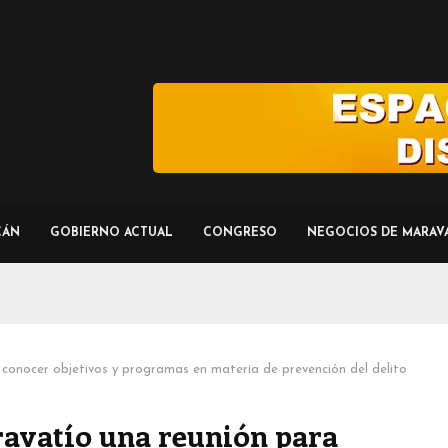
CÁN
GOBIERNO ACTUAL
CONGRESO
NEGOCIOS DE MARAV
 conocer objetivos y programas en materia de prevención del delito
ravatío una reunión para