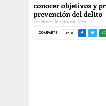
conocer objetivos y p
prevención del delito
Por
Redacción
18 junio, 2013
812
COMPARTE!
0