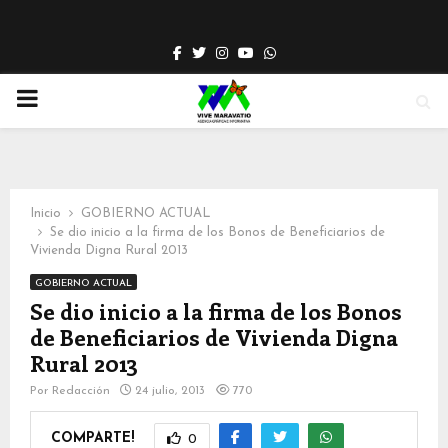
Facebook
Twitter
Instagram
Youtube
Whatsapp
PRIMARY
MENU
Inicio
GOBIERNO ACTUAL
Se dio inicio a la firma de los Bonos de Beneficiarios de
Vivienda Digna Rural 2013
GOBIERNO ACTUAL
Se dio inicio a la firma de los Bonos
de Beneficiarios de Vivienda Digna
Rural 2013
Por
Redacción
24 julio, 2013
770
COMPARTE!
0