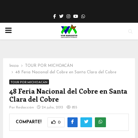
Facebook
Twitter
Instagram
Youtube
Whatsapp
PRIMARY
MENU
Inicio
TOUR POR MICHOACÁN
48 Feria Nacional del Cobre en Santa Clara del Cobre
TOUR POR MICHOACÁN
48 Feria Nacional del Cobre en Santa
Clara del Cobre
Por
Redacción
24 julio, 2013
855
COMPARTE!
0