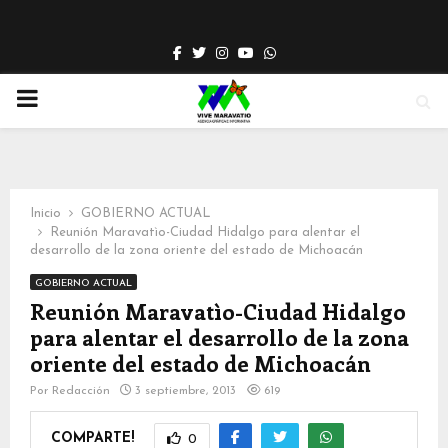
Facebook
Twitter
Instagram
Youtube
Whatsapp
PRIMARY
MENU
Inicio
GOBIERNO ACTUAL
Reunión Maravatìo-Ciudad Hidalgo para alentar el
desarrollo de la zona oriente del estado de Michoacán
GOBIERNO ACTUAL
Reunión Maravatìo-Ciudad Hidalgo
para alentar el desarrollo de la zona
oriente del estado de Michoacán
Por
Redacción
3 septiembre, 2013
619
COMPARTE!
0