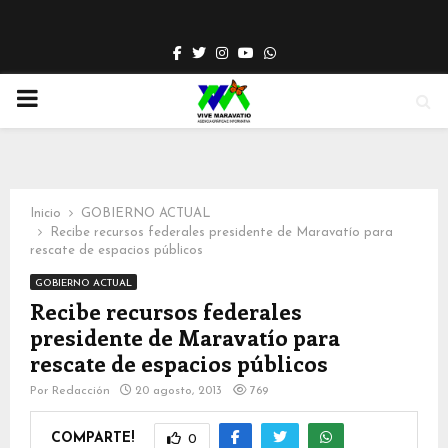
Facebook
Twitter
Instagram
Youtube
Whatsapp
PRIMARY
MENU
Inicio
GOBIERNO ACTUAL
Recibe recursos federales presidente de Maravatío para
rescate de espacios públicos
GOBIERNO ACTUAL
Recibe recursos federales
presidente de Maravatío para
rescate de espacios públicos
Por
Redacción
20 agosto, 2013
769
COMPARTE!
0