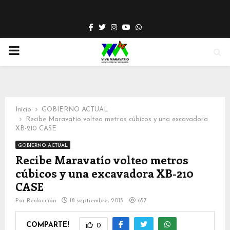
Facebook
Twitter
Instagram
Youtube
Whatsapp
PRIMARY
MENU
Inicio
GOBIERNO ACTUAL
Recibe Maravatío volteo metros cúbicos y una excavadora
XB-210 CASE
GOBIERNO ACTUAL
Recibe Maravatío volteo metros
cúbicos y una excavadora XB-210
CASE
Por
Redacción
18 septiembre, 2013
657
COMPARTE!
0