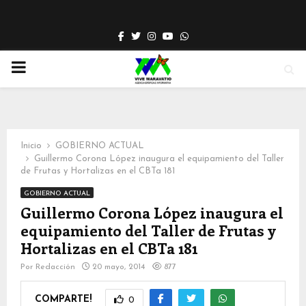
Facebook
Twitter
Instagram
Youtube
Whatsapp
PRIMARY
MENU
Inicio
GOBIERNO ACTUAL
Guillermo Corona López inaugura el equipamiento del Taller
de Frutas y Hortalizas en el CBTa 181
GOBIERNO ACTUAL
Guillermo Corona López inaugura el
equipamiento del Taller de Frutas y
Hortalizas en el CBTa 181
Por
Redacción
20 mayo, 2014
877
COMPARTE!
0