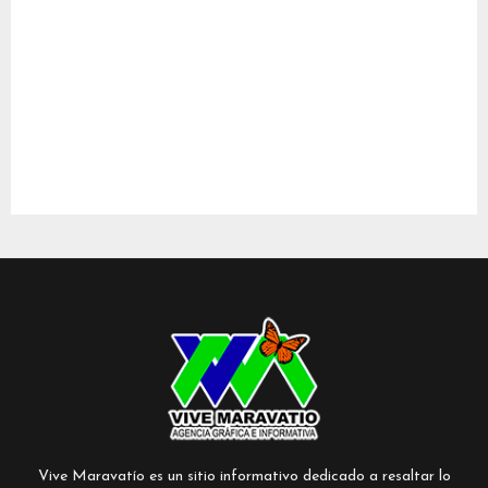
Vive Maravatío es un sitio informativo dedicado a resaltar lo