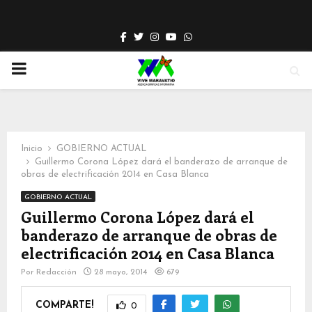
Facebook
Twitter
Instagram
Youtube
Whatsapp
PRIMARY
MENU
Inicio
GOBIERNO ACTUAL
Guillermo Corona López dará el banderazo de arranque de
obras de electrificación 2014 en Casa Blanca
GOBIERNO ACTUAL
Guillermo Corona López dará el
banderazo de arranque de obras de
electrificación 2014 en Casa Blanca
Por
Redacción
28 mayo, 2014
679
COMPARTE!
0