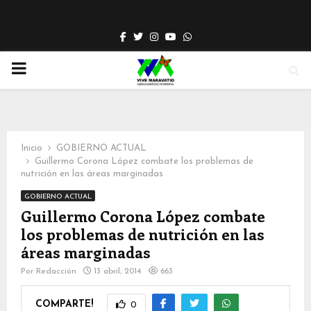
Facebook
Twitter
Instagram
Youtube
Whatsapp
PRIMARY
MENU
Inicio
GOBIERNO ACTUAL
Guillermo Corona López combate los problemas de
nutrición en las áreas marginadas
GOBIERNO ACTUAL
Guillermo Corona López combate
los problemas de nutrición en las
áreas marginadas
Por
Redacción
13 abril, 2014
663
COMPARTE!
0