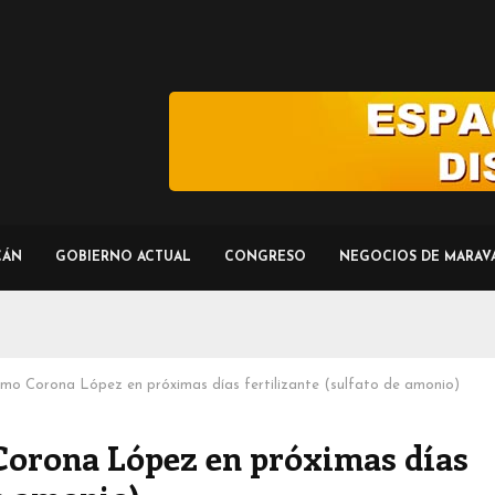
CÁN
GOBIERNO ACTUAL
CONGRESO
NEGOCIOS DE MARAV
rmo Corona López en próximas días fertilizante (sulfato de amonio)
Corona López en próximas días