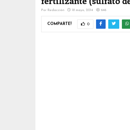
fertilizante (sulfato 
Por
Redacción
18 mayo, 2014
646
COMPARTE!
0