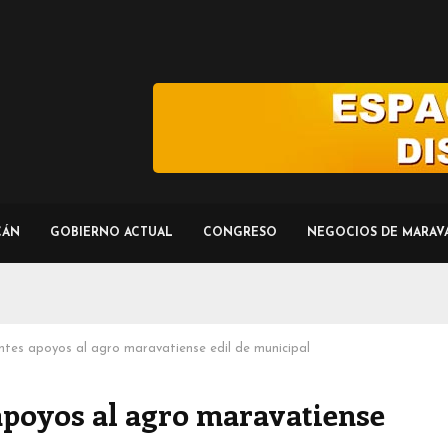
CÁN
GOBIERNO ACTUAL
CONGRESO
NEGOCIOS DE MARAV
tes apoyos al agro maravatiense edil de municipal
apoyos al agro maravatiense