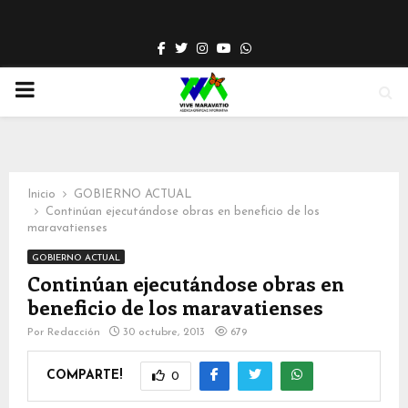
Facebook
Twitter
Instagram
Youtube
Whatsapp
PRIMARY
MENU
Inicio
GOBIERNO ACTUAL
Continúan ejecutándose obras en beneficio de los
maravatienses
GOBIERNO ACTUAL
Continúan ejecutándose obras en
beneficio de los maravatienses
Por
Redacción
30 octubre, 2013
679
COMPARTE!
0