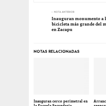
NOTA ANTERIOR
Inauguran monumento a 
bicicleta más grande del
en Zacapu
NOTAS RELACIONADAS
Inauguran cerco perimetral en
Arranc
la Escuela Secundaria
reenca