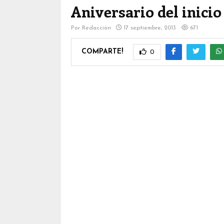
Aniversario del inici
Por
Redacción
17 septiembre, 2013
671
COMPARTE!
0