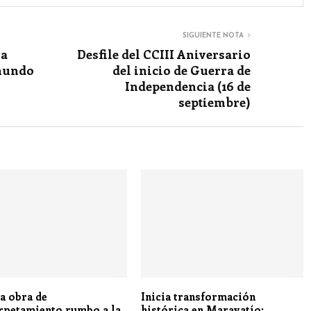
SIGUIENTE NOTA
la
Desfile del CCIII Aniversario
 mundo
del inicio de Guerra de
Independencia (16 de
septiembre)
a obra de
Inicia transformación
rpetamiento rumbo a la
histórica en Maravatío;