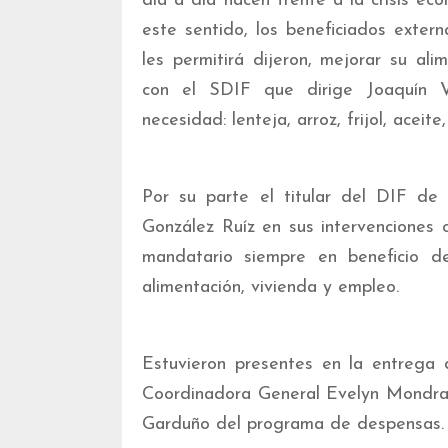
día a día hacen frente a la crisis e
este sentido, los beneficiados exter
les permitirá dijeron, mejorar su al
con el SDIF que dirige Joaquín Va
necesidad: lenteja, arroz, frijol, aceite
Por su parte el titular del DIF de 
González Ruíz en sus intervenciones c
mandatario siempre en beneficio d
alimentación, vivienda y empleo.
Estuvieron presentes en la entrega
Coordinadora General Evelyn Mondrag
Garduño del programa de despensas.