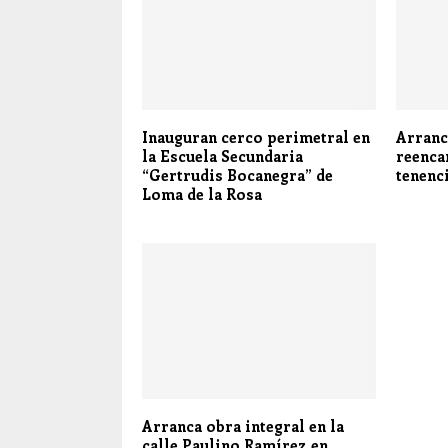
Inauguran cerco perimetral en
Arranc
la Escuela Secundaria
reenca
“Gertrudis Bocanegra” de
tenenc
Loma de la Rosa
Arranca obra integral en la
calle Paulino Ramírez en