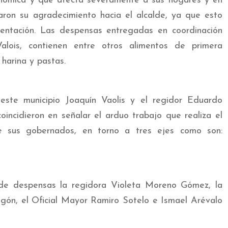
conómica y que afecta severamente a sus hogares y en
naron su agradecimiento hacia el alcalde, ya que esto
imentación. Las despensas entregadas en coordinación
lois, contienen entre otros alimentos de primera
, harina y pastas.
este municipio Joaquín Vaolis y el regidor Eduardo
oincidieron en señalar el arduo trabajo que realiza el
e sus gobernados, en torno a tres ejes como son:
 de despensas la regidora Violeta Moreno Gómez, la
ón, el Oficial Mayor Ramiro Sotelo e Ismael Arévalo