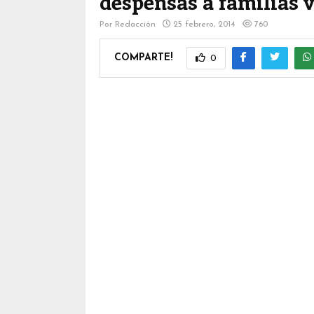
despensas a familias 
Por
Redacción
25 febrero, 2014
760
COMPARTE!
0