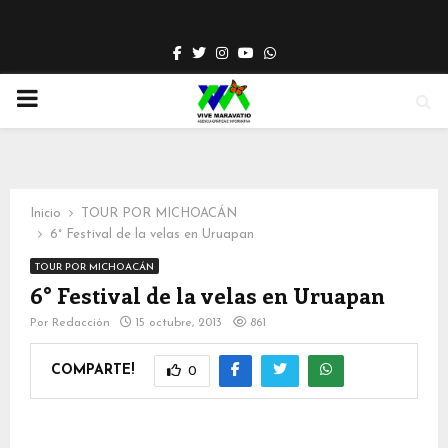
Facebook
Twitter
Instagram
Youtube
Whatsapp
PRIMARY
MENU
Inicio
TOUR POR MICHOACÁN
6° Festival de la velas en Uruapan
TOUR POR MICHOACÁN
6° Festival de la velas en Uruapan
Por
Redacción
15 octubre, 2013
861
COMPARTE!
0