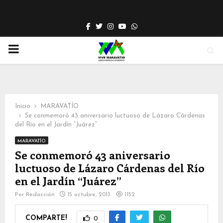
Facebook
Twitter
Instagram
Youtube
Whatsapp
PRIMARY
MENU
Inicio
MARAVATÍO
Se conmemoró 43 aniversario luctuoso de Lázaro Cárdenas
del Río en el Jardín “Juárez”
MARAVATÍO
Se conmemoró 43 aniversario
luctuoso de Lázaro Cárdenas del Río
en el Jardín “Juárez”
Por
Redacción
15 octubre, 2013
1152
COMPARTE!
0