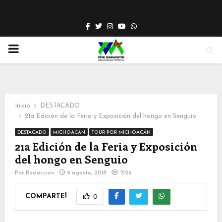
Facebook
Twitter
Instagram
Youtube
Whatsapp
PRIMARY
MENU
Inicio
DESTACADO
21a Edición de la Feria y Exposición del hongo en Senguio
DESTACADO
MICHOACÁN
TOUR POR MICHOACÁN
21a Edición de la Feria y Exposición
del hongo en Senguio
Por
Redacción
9 agosto, 2018
1526
COMPARTE!
0