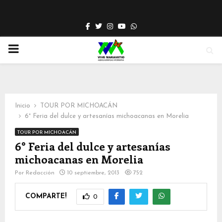
Facebook
Twitter
Instagram
Youtube
Whatsapp
PRIMARY
MENU
Inicio
TOUR POR MICHOACÁN
6° Feria del dulce y artesanías michoacanas en Morelia
TOUR POR MICHOACÁN
6° Feria del dulce y artesanías
michoacanas en Morelia
Por
Redacción
10 septiembre, 2013
752
COMPARTE!
0