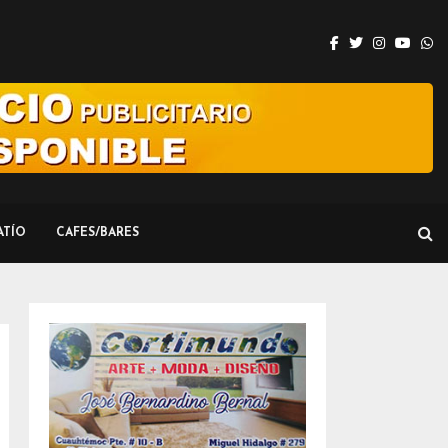
Facebook
Twitter
Instagram
Youtu
W
ATÍO
CAFES/BARES