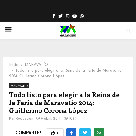
Facebook
Twitter
Instagram
Youtube
Whatsapp
PRIMARY
MENU
Inicio
MARAVATÍO
Todo listo para elegir a la Reina de la Feria de Maravatío
2014: Guillermo Corona López
MARAVATÍO
Todo listo para elegir a la Reina de
la Feria de Maravatío 2014:
Guillermo Corona López
Por
Redacción
9 abril, 2014
1024
COMPARTE!
0