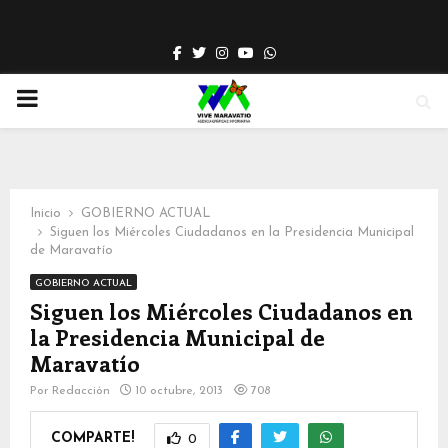
Facebook
Twitter
Instagram
Youtube
Whatsapp
PRIMARY
MENU
Inicio
GOBIERNO ACTUAL
Siguen los Miércoles Ciudadanos en la Presidencia Municipal
de Maravatío
GOBIERNO ACTUAL
Siguen los Miércoles Ciudadanos en
la Presidencia Municipal de
Maravatío
Por
Redacción
10 octubre, 2013
708
COMPARTE!
0