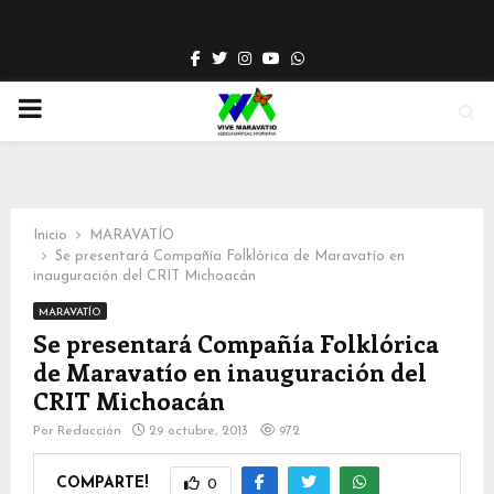
Facebook
Twitter
Instagram
Youtube
Whatsapp
PRIMARY
MENU
Inicio
MARAVATÍO
Se presentará Compañía Folklórica de Maravatío en
inauguración del CRIT Michoacán
MARAVATÍO
Se presentará Compañía Folklórica
de Maravatío en inauguración del
CRIT Michoacán
Por
Redacción
29 octubre, 2013
972
COMPARTE!
0