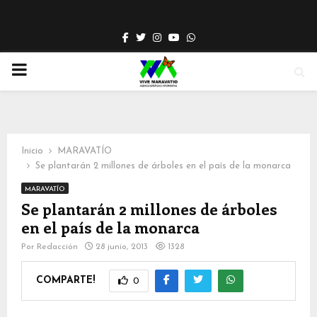
Facebook
Twitter
Instagram
Youtube
Whatsapp
PRIMARY
MENU
Inicio
MARAVATÍO
Se plantarán 2 millones de árboles en el país de la monarca
MARAVATÍO
Se plantarán 2 millones de árboles
en el país de la monarca
Por
Redacción
28 junio, 2013
1328
COMPARTE!
0