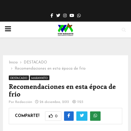
Facebook
Twitter
Instagram
Youtube
Whatsapp
PRIMARY
MENU
Inicio
DESTACADO
Recomendaciones en esta época de frío
DESTACADO
MARAVATÍO
Recomendaciones en esta época de
frío
Por
Redacción
26 diciembre, 2013
1123
COMPARTE!
0