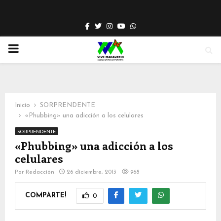
Facebook
Twitter
Instagram
Youtube
Whatsapp
PRIMARY
MENU
Inicio
SORPRENDENTE
«Phubbing» una adicción a los celulares
SORPRENDENTE
«Phubbing» una adicción a los
celulares
Por
Redacción
26 diciembre, 2013
968
COMPARTE!
0