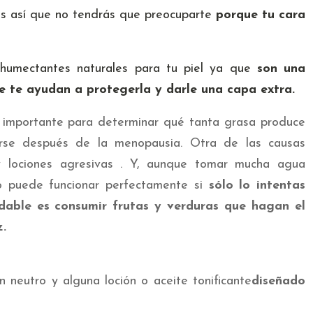
ños así que no tendrás que preocuparte
porque tu cara
n humectantes naturales para tu piel ya que
son una
ue te ayudan a protegerla y darle una capa extra.
 importante para determinar qué tanta grasa produce
arse después de la menopausia. Otra de las causas
 y lociones agresivas . Y, aunque tomar mucha agua
no puede funcionar perfectamente si
sólo lo intentas
dable es consumir frutas y verduras que hagan el
.
n neutro y alguna loción o aceite tonificante
diseñado