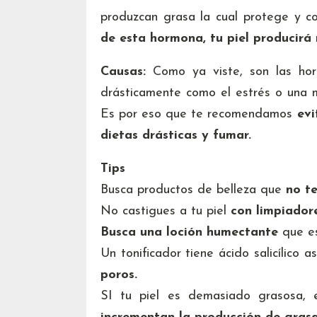
produzcan grasa la cual protege y co
de esta hormona, tu piel producirá 
Causas:
Como ya viste, son las horm
drásticamente como el estrés o una m
Es por eso que te recomendamos
evi
dietas drásticas y fumar.
Tips
Busca productos de belleza que
no t
No castigues a tu piel
con limpiadores
Busca una loción humectante
que es
Un tonificador tiene ácido salicílico a
poros.
SI tu piel es demasiado grasosa, e