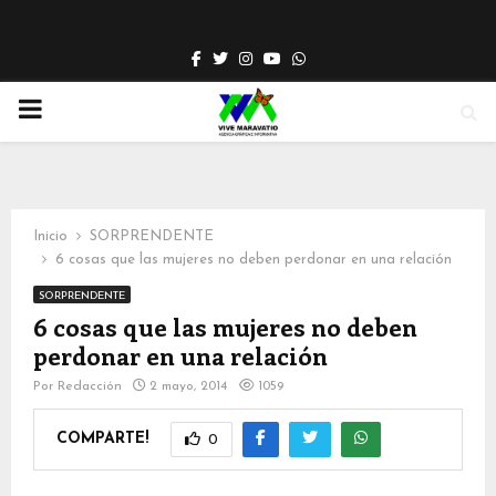
Facebook
Twitter
Instagram
Youtube
Whatsapp
PRIMARY
MENU
Inicio
SORPRENDENTE
6 cosas que las mujeres no deben perdonar en una relación
SORPRENDENTE
6 cosas que las mujeres no deben
perdonar en una relación
Por
Redacción
2 mayo, 2014
1059
COMPARTE!
0