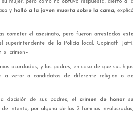
 su mujer, pero como no obtuvo respuesta, alertó a la
casa y
halló a la joven muerta sobre la cama
, explicó
as cometer el asesinato, pero fueron arrestados este
l superintendente de la Policía local, Gopinath Jatti,
 el crimen».
onios acordados, y los padres, en caso de que sus hijos
n a vetar a candidatos de diferente religión o de
la decisión de sus padres, el
crimen de honor
se
e intento, por alguna de las 2 familias involucradas,