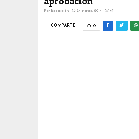
aprobación
Por
Redacción
24 marzo, 2014
911
COMPARTE!
0