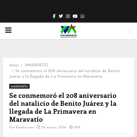
Facebook
Twitter
Instagram
Youtube
Whatsapp
PRIMARY
MENU
Inicio
MARAVATÍO
Se conmemoró el 208 aniversario del natalicio de Benito
Juárez y la llegada de La Primavera en Maravatío
MARAVATÍO
Se conmemoró el 208 aniversario
del natalicio de Benito Juárez y la
llegada de La Primavera en
Maravatío
Por
Redacción
24 marzo, 2014
978