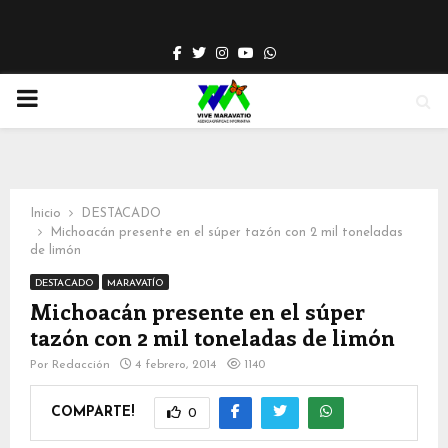
Facebook
Twitter
Instagram
Youtube
Whatsapp
PRIMARY
MENU
Inicio
DESTACADO
Michoacán presente en el súper tazón con 2 mil toneladas
de limón
DESTACADO
MARAVATÍO
Michoacán presente en el súper
tazón con 2 mil toneladas de limón
Por
Redacción
4 febrero, 2014
1140
COMPARTE!
0