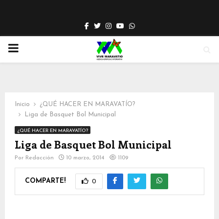
Facebook
Twitter
Instagram
Youtube
Whatsapp
PRIMARY
MENU
Inicio
¿QUÉ HACER EN MARAVATÍO?
Liga de Basquet Bol Municipal
¿QUÉ HACER EN MARAVATÍO?
Liga de Basquet Bol Municipal
Por
Redacción
10 marzo, 2014
1109
COMPARTE!
0