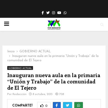
Facebook
Twitter
Instagram
Youtube
Whatsapp
PRIMARY
MENU
Inicio
GOBIERNO ACTUAL
Inauguran nueva aula en la primaria “Unión y Trabajo” de la
comunidad de El Tejero
GOBIERNO ACTUAL
Inauguran nueva aula en la primaria
“Unión y Trabajo” de la comunidad
de El Tejero
Por
Redacción
8 octubre, 2013
708
COMPARTE!
0